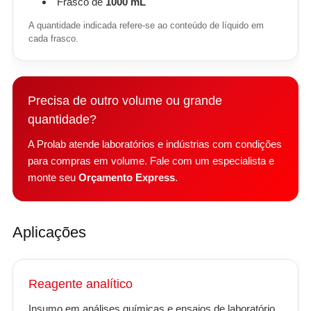
Frasco de
1000 mL
A quantidade indicada refere-se ao conteúdo de líquido em
cada frasco.
Precisa de outro volume ou grande
quantidade?
A Prolab atende laboratórios e indústrias com condições
para compras em volume. Fale com um especialista e
monte seu
Orçamento Express
.
Aplicações
Reagente analítico
Insumo em análises químicas e ensaios de laboratório.