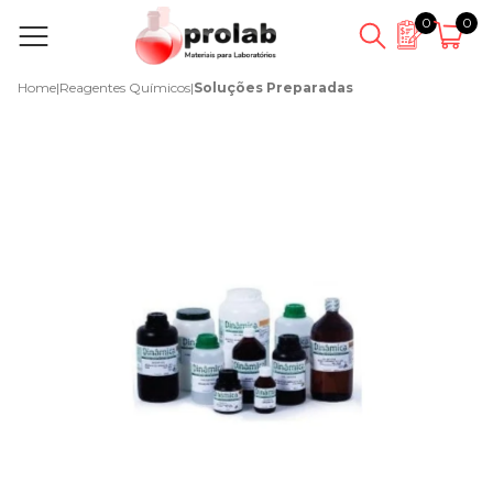
0
0
Home
|
Reagentes Químicos
|
Soluções Preparadas