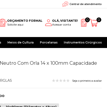
Central de atendimento
0
0
ORÇAMENTO FORMAL
OLÁ, VISITANTE!
Solicite aqui
Acessar conta
s
Meios de Cultura
Porcelanas
Instrumentos Cirúrgicos
 Neutro Com Orla 14 x 100mm Capacidade
RGLAS
Seja o primeiro a avaliar
bo
)
10x90mm (Diâmetro x Altura)