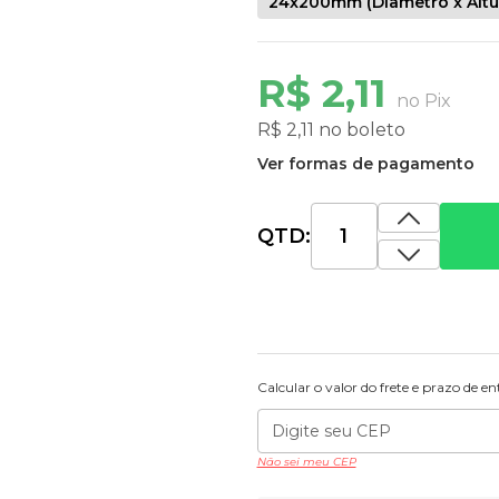
24x200mm (Diâmetro x Altu
R$ 2,11
no Pix
R$ 2,11 no boleto
Ver formas de pagamento
QTD:
Calcular o valor do frete e prazo de e
Não sei meu CEP