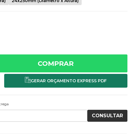
ra)
24x250mm (Diâmetro x Altura)
COMPRAR
ntrega
CONSULTAR