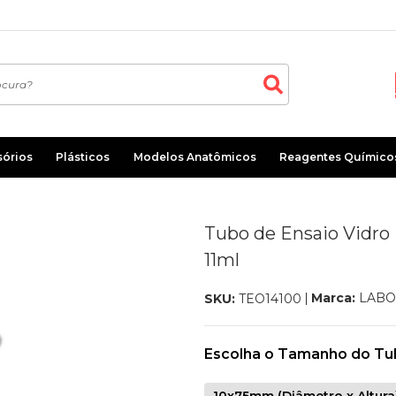
sórios
Plásticos
Modelos Anatômicos
Reagentes Químico
Tubo de Ensaio Vidro
11ml
Marca:
LABO
SKU:
TEO14100
Escolha o Tamanho do Tu
10x75mm (Diâmetro x Altura