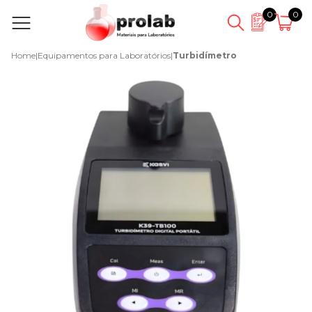
0
0
Home
|
Equipamentos para Laboratórios
|
Turbidímetro