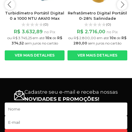
l
Turbidímetro Portátil Digital
Refratômetro Digital Portátil
0 a 1000 NTU AK410 Max
0-28% Salinidade
(0)
(0)
R$ 3.632,89
R$ 2.716,00
no Pix
no Pix
ou
R$ 3.745,25
em até
10x
de
R$
ou
R$ 2.800,00
em até
10x
de
R$
374,52
sem juros
no cartão
280,00
sem juros
no cartão
VER MAIS DETALHES
VER MAIS DETALHES
Cadastre seu e-mail e receba nossas
NOVIDADES E PROMOÇÕES!