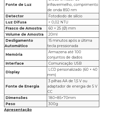
Fonte de Luz
infravermelho, comprimento
de onda 850 nm
Detector
Fotodiodo de silício
Luz Difusa
< 0,02 NTU
Frasco de Amostra
60 × 25 (Ø) mm
Volume de Amostra
20ml
Desligamento
15 minutos após a última
Automático
tecla pressionada
Armazena até 100
Memória
conjuntos de dados
Interface
Comunicação USB
LCD personalizado (60 × 40
Display
mm)
3 pilhas AA de 1,5 V ou
Fonte de Energia
adaptador de energia de 5 V
CC
Dimensões
180×85×70mm
Peso
300g
Apresentação