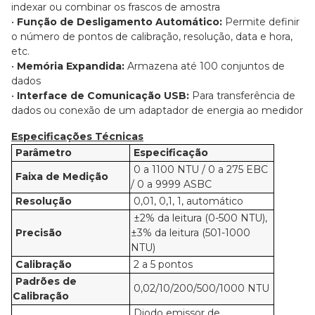
indexar ou combinar os frascos de amostra
•
Função de Desligamento Automático:
Permite definir
o número de pontos de calibração, resolução, data e hora,
etc.
•
Memória Expandida:
Armazena até 100 conjuntos de
dados
•
Interface de Comunicação USB:
Para transferência de
dados ou conexão de um adaptador de energia ao medidor
Especificações Técnicas
Parâmetro
Especificação
0 a 1100 NTU / 0 a 275 EBC
Faixa de Medição
/ 0 a 9999 ASBC
Resolução
0,01, 0,1, 1, automático
±2% da leitura (0-500 NTU),
Precisão
±3% da leitura (501-1000
NTU)
Calibração
2 a 5 pontos
Padrões de
0,02/10/200/500/1000 NTU
Calibração
Diodo emissor de