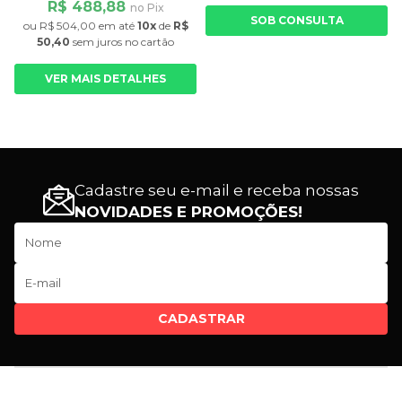
R$ 488,88
no Pix
SOB CONSULTA
ou
R$ 504,00
em até
10x
de
R$
50,40
sem juros
no cartão
VER MAIS DETALHES
Cadastre seu e-mail e receba nossas
NOVIDADES E PROMOÇÕES!
CADASTRAR