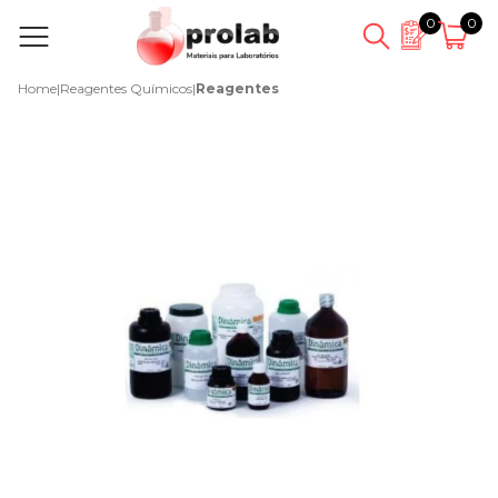
0
0
Home
|
Reagentes Químicos
|
Reagentes