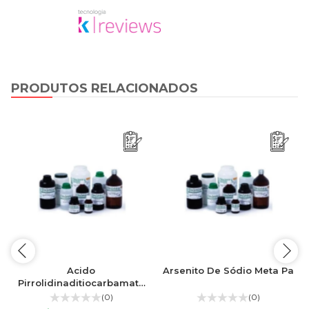
PRODUTOS RELACIONADOS
o
Acido
Arsenito De Sódio Meta Pa
Pirrolidinaditiocarbamato
Amónio
(0)
(0)