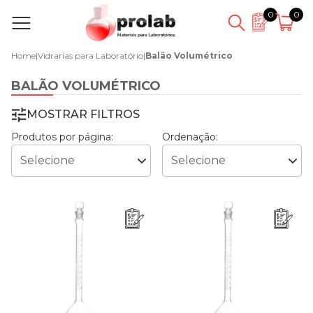
0
0
Home
|
Vidrarias para Laboratório
|
Balão Volumétrico
BALÃO VOLUMÉTRICO
MOSTRAR FILTROS
Produtos por página:
Ordenação: