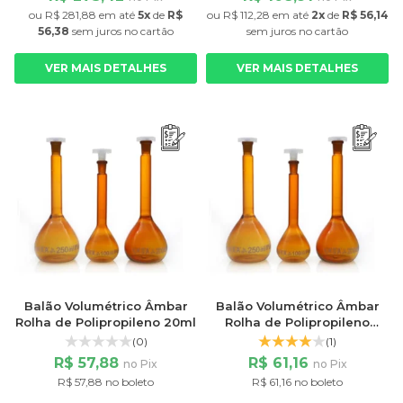
ou
R$ 281,88
em até
5x
de
R$
ou
R$ 112,28
em até
2x
de
R$ 56,14
56,38
sem juros
no cartão
sem juros
no cartão
VER MAIS DETALHES
VER MAIS DETALHES
Balão Volumétrico Âmbar
Balão Volumétrico Âmbar
Rolha de Polipropileno 20ml
Rolha de Polipropileno
250ml
(0)
(1)
R$ 57,88
R$ 61,16
no Pix
no Pix
R$ 57,88 no boleto
R$ 61,16 no boleto