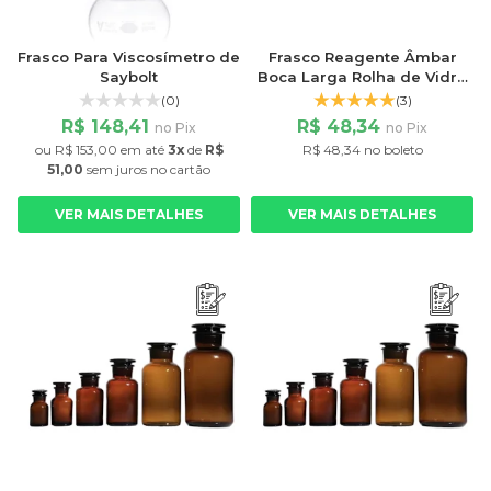
Frasco Para Viscosímetro de
Frasco Reagente Âmbar
Saybolt
Boca Larga Rolha de Vidro
1000ml
(0)
(3)
R$ 148,41
R$ 48,34
no Pix
no Pix
ou
R$ 153,00
em até
3x
de
R$
R$ 48,34 no boleto
51,00
sem juros
no cartão
VER MAIS DETALHES
VER MAIS DETALHES