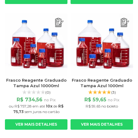
Frasco Reagente Graduado
Frasco Reagente Graduado
Tampa Azul 10000ml
Tampa Azul 1000ml
(0)
(3)
R$ 734,56
R$ 59,65
no Pix
no Pix
ou
R$ 757,28
em até
10x
de
R$
R$ 59,65 no boleto
75,73
sem juros
no cartão
VER MAIS DETALHES
VER MAIS DETALHES