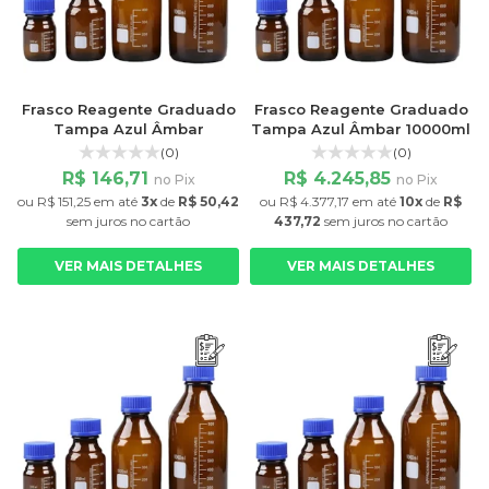
Frasco Reagente Graduado
Frasco Reagente Graduado
Tampa Azul Âmbar
Tampa Azul Âmbar 10000ml
(0)
(0)
R$ 146,71
R$ 4.245,85
no Pix
no Pix
ou
R$ 151,25
em até
3x
de
R$ 50,42
ou
R$ 4.377,17
em até
10x
de
R$
sem juros
no cartão
437,72
sem juros
no cartão
VER MAIS DETALHES
VER MAIS DETALHES