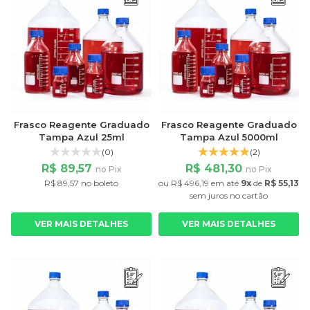
Frasco Reagente Graduado
Frasco Reagente Graduado
Tampa Azul 25ml
Tampa Azul 5000ml
(0)
(2)
R$ 89,57
R$ 481,30
no Pix
no Pix
R$ 89,57 no boleto
ou
R$ 496,19
em até
9x
de
R$ 55,13
sem juros
no cartão
VER MAIS DETALHES
VER MAIS DETALHES