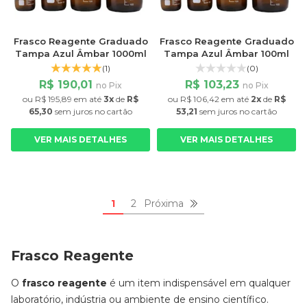
Frasco Reagente Graduado
Frasco Reagente Graduado
Tampa Azul Âmbar 1000ml
Tampa Azul Âmbar 100ml
(1)
(0)
R$ 190,01
R$ 103,23
no Pix
no Pix
ou
R$ 195,89
em até
3x
de
R$
ou
R$ 106,42
em até
2x
de
R$
65,30
sem juros
no cartão
53,21
sem juros
no cartão
VER MAIS DETALHES
VER MAIS DETALHES
1
2
Próxima
Frasco Reagente
O
frasco reagente
é um item indispensável em qualquer
laboratório, indústria ou ambiente de ensino científico.