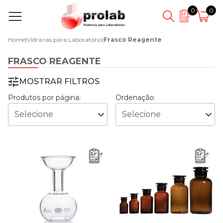
0
0
Home
|
Vidrarias para Laboratório
|
Frasco Reagente
FRASCO REAGENTE
MOSTRAR FILTROS
Produtos por página:
Ordenação: