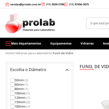
vendas@prolab.com.br
(11) 3939-5700
(11) 97456-3075
Mais departamentos
Equipamentos
Vidrarias
Aces
Home
|
Vidrarias para Laboratório
|
Funil de Vidro
FUNIL DE VI
Escolha o Diâmetro
50mm
(2)
60mm
(1)
80mm
(1)
100mm
(1)
120mm
(1)
150mm
(2)
180mm
(1)