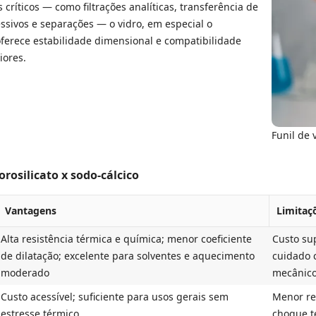
 críticos — como filtrações analíticas, transferência de
ssivos e separações — o vidro, em especial o
oferece estabilidade dimensional e compatibilidade
iores.
Funil de 
orosilicato x sodo-cálcico
Vantagens
Limitaç
Alta resistência térmica e química; menor coeficiente
Custo su
de dilatação; excelente para solventes e aquecimento
cuidado 
moderado
mecânic
Custo acessível; suficiente para usos gerais sem
Menor re
estresse térmico
choque t