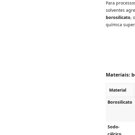
Para processos
solventes agre
borosilicato
, 
química super
Materiais: b
Material
Borosilicato
Sodo-
cálcico