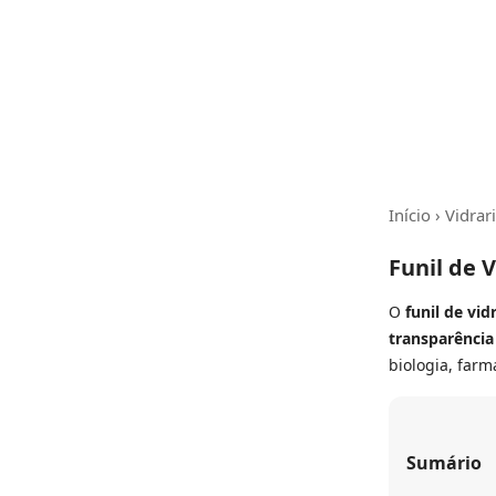
Início
›
Vidrar
Funil de 
O
funil de vid
transparência
biologia, farm
Sumário