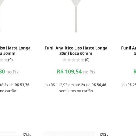
Liso Haste Longa
Funil Analítico Liso Haste Longa
Funil A
ca 50mm
30ml boca 60mm
(0)
(0)
,30
R$ 109,54
no Pix
no Pix
té
2x
de
R$ 53,76
ou
R$ 112,93
em até
2x
de
R$ 56,46
ou
R$ 2
no cartão
sem juros
no cartão