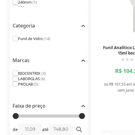
240mm
(1)
280mm
(1)
75mm
(1)
Categoria
Funil de Vidro
(14)
Funil Analítico 
15ml bo
Marcas
R$ 104
BIOCENTRIX
(3)
LABORGLAS
(6)
PROLAB
ou
R$ 107,53
em a
(5)
sem juros
Faixa de preço
de
até