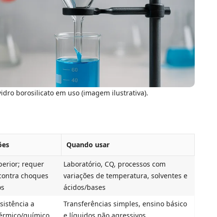
vidro borosilicato em uso (imagem ilustrativa).
ões
Quando usar
perior; requer
Laboratório, CQ, processos com
contra choques
variações de temperatura, solventes e
os
ácidos/bases
sistência a
Transferências simples, ensino básico
érmico/químico
e líquidos não agressivos