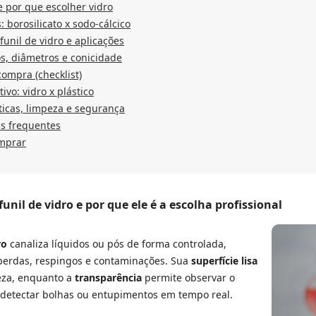
e por que escolher vidro
: borosilicato x sodo-cálcico
funil de vidro e aplicações
, diâmetros e conicidade
compra (checklist)
vo: vidro x plástico
ticas, limpeza e segurança
s frequentes
mprar
unil de vidro e por que ele é a escolha profissional
ro
canaliza líquidos ou pós de forma controlada,
erdas, respingos e contaminações. Sua
superfície lisa
peza, enquanto a
transparência
permite observar o
detectar bolhas ou entupimentos em tempo real.