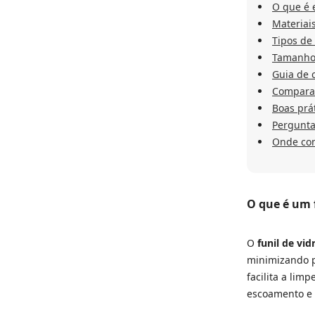
O que é 
Materiais
Tipos de 
Tamanhos
Guia de 
Comparati
Boas prá
Pergunta
Onde co
O que é um f
O
funil de vid
minimizando p
facilita a lim
escoamento e 