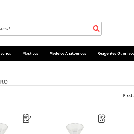
sórios
Plásticos
Modelos Anatômicos
Reagentes Químico
DRO
Produ