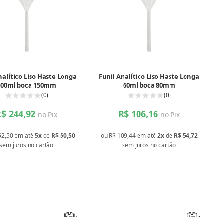
nalítico Liso Haste Longa
Funil Analítico Liso Haste Longa
500ml boca 150mm
60ml boca 80mm
(0)
(0)
R$ 244,92
R$ 106,16
no Pix
no Pix
52,50
em até
5x
de
R$ 50,50
ou
R$ 109,44
em até
2x
de
R$ 54,72
sem juros
no cartão
sem juros
no cartão