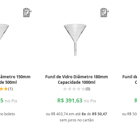
 Diâmetro 150mm
Funil de Vidro Diâmetro 180mm
Funil 
de 500ml
Capacidade 1000ml
(1)
(0)
55
R$ 391,63
no Pix
no Pix
no boleto
ou
R$ 403,74
em até
8x
de
R$ 50,47
ou
R$ 50
sem juros
no cartão