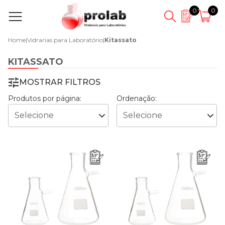
0
0
Home
|
Vidrarias para Laboratório
|
Kitassato
KITASSATO
MOSTRAR FILTROS
Produtos por página:
Ordenação: