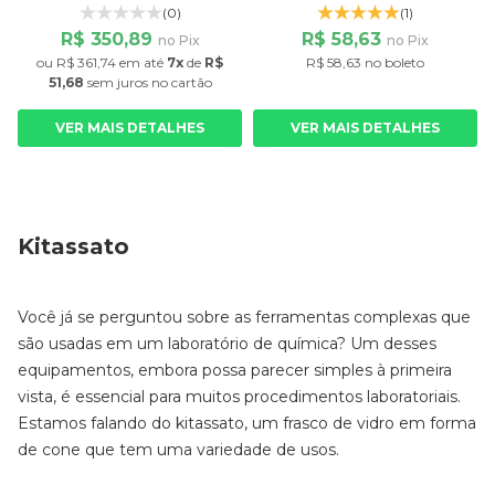
(0)
(1)
R$ 350,89
R$ 58,63
no Pix
no Pix
ou
R$ 361,74
em até
7x
de
R$
R$ 58,63 no boleto
51,68
sem juros
no cartão
VER MAIS DETALHES
VER MAIS DETALHES
Kitassato
Você já se perguntou sobre as ferramentas complexas que
são usadas em um laboratório de química? Um desses
equipamentos, embora possa parecer simples à primeira
vista, é essencial para muitos procedimentos laboratoriais.
Estamos falando do kitassato, um frasco de vidro em forma
de cone que tem uma variedade de usos.