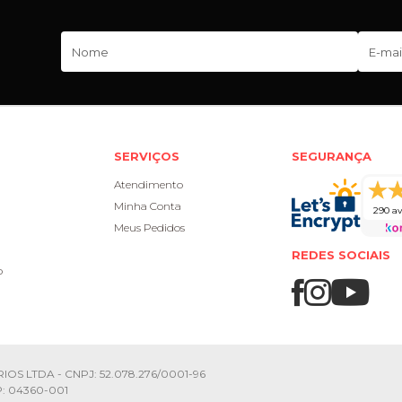
SERVIÇOS
SEGURANÇA
Atendimento
Minha Conta
290 av
Meus Pedidos
REDES SOCIAIS
o
IOS LTDA - CNPJ: 52.078.276/0001-96
CEP: 04360-001