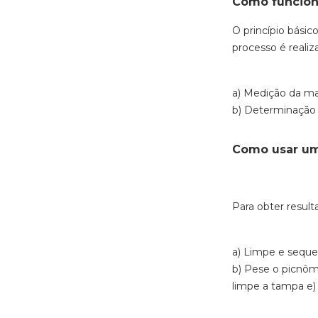
Como funcion
O princípio bási
processo é reali
a) Medição da ma
b) Determinação
Como usar um
Para obter result
a) Limpe e sequ
b) Pese o picnôm
limpe a tampa
e)