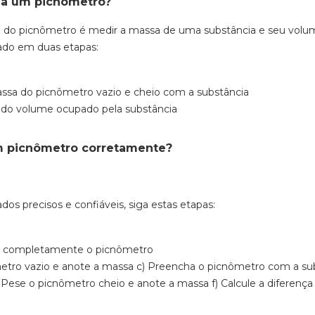
a um picnômetro?
co do picnômetro é medir a massa de uma substância e seu volum
zado em duas etapas:
ssa do picnômetro vazio e cheio com a substância
 do volume ocupado pela substância
 picnômetro corretamente?
ados precisos e confiáveis, siga estas etapas:
e completamente o picnômetro
etro vazio e anote a massa
c) Preencha o picnômetro com a sub
 Pese o picnômetro cheio e anote a massa
f) Calcule a diferenç