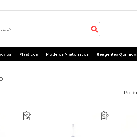
sórios
Plásticos
Modelos Anatômicos
Reagentes Químico
O
Produ