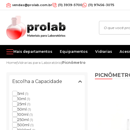
vendas@prolab.com.br
(11) 3939-5700
(11) 97456-3075
Mais departamentos
Equipamentos
Vidrarias
Aces
Home
|
Vidrarias para Laboratório
|
Picnômetro
PICNÔMETR
Escolha a Capacidade
5ml
(1)
10ml
(1)
25ml
(1)
50ml
(1)
100ml
(1)
250ml
(1)
500ml
(1)