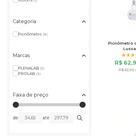
1000ml
(1)
Categoria
Picnômetro
(8)
Picnômetro 
Lussa
Marcas
R$ 62,
PLENALAB
(5)
R$ 62,90 
PROLAB
(3)
Faixa de preço
de
até