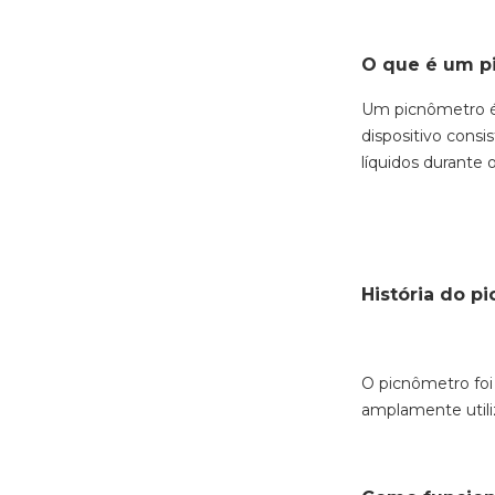
O que é um p
Um picnômetro é 
dispositivo cons
líquidos durante
História do p
O picnômetro foi 
amplamente utili