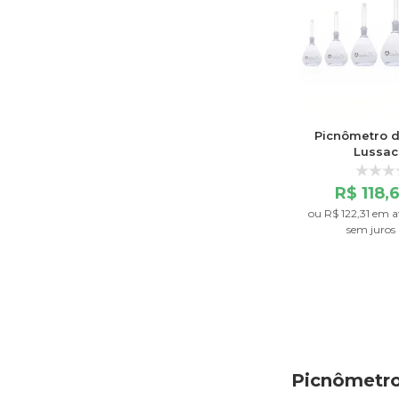
Picnômetro d
Lussac
R$ 118,
ou
R$ 122,31
em a
sem juros
Picnômetr