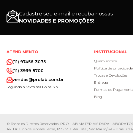
Cadastre seu e-mail e receba nossas
NOVIDADES E PROMOÇÕES!
ATENDIMENTO
INSTITUCIONAL
Quem somos
(11) 97456-3075
Política de privacidade
(11) 3939-5700
Trocas e Devoluções
vendas@prolab.com.br
Entrega
Segunda à Sexta as 08h às 17h
Formas de Pagament
Blog
© Todos os Direitos Reservados. PRO-LAB MATERIAIS PARA LABORATOR
Av. Dr. Lino de Moraes Leme, 127 - Vila Paulista , São Paulo/SP – Brasil 