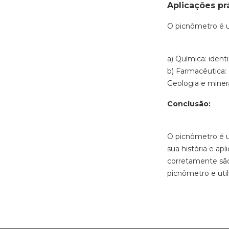
Aplicações pr
O picnômetro é 
a) Química: ident
b) Farmacêutica
Geologia e minera
Conclusão:
O picnômetro é um
sua história e ap
corretamente são
picnômetro e uti