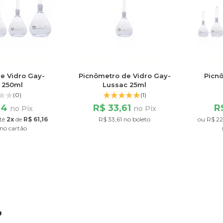
e Vidro Gay-
Picnômetro de Vidro Gay-
Picn
 250ml
Lussac 25ml
(0)
(1)
64
R$ 33,61
R
no Pix
no Pix
té
2x
de
R$ 61,16
R$ 33,61 no boleto
ou
R$ 2
no cartão
o