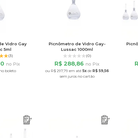
de Vidro Gay
Picnômetro de Vidro Gay-
Picn
c 5ml
Lussac 1000ml
(3)
(0)
90
R$ 288,86
R
no Pix
no Pix
no boleto
ou
R$ 297,79
em até
5x
de
R$ 59,56
sem juros
no cartão