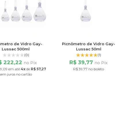
ômetro de Vidro Gay-
Picnômetro de Vidro Gay-
Lussac 500ml
Lussac 50ml
(0)
(1)
$ 222,22
R$ 39,77
no Pix
no Pix
29,09
em até
4x
de
R$ 57,27
R$ 39,77 no boleto
sem juros
no cartão