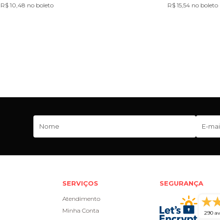
R$ 10,48 no boleto
R$ 15,54 no boleto
SERVIÇOS
SEGURANÇA
Atendimento
Minha Conta
290 av