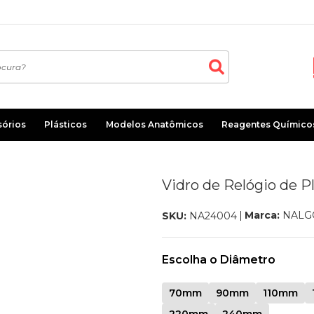
sórios
Plásticos
Modelos Anatômicos
Reagentes Químico
Vidro de Relógio de 
Marca:
NALG
SKU:
NA24004
Escolha o Diâmetro
70mm
90mm
110mm
220mm
240mm