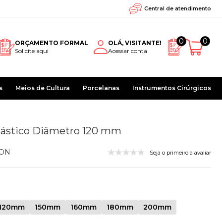
Central de atendimento
0
0
ORÇAMENTO FORMAL
OLÁ, VISITANTE!
Solicite aqui
Acessar conta
s
Meios de Cultura
Porcelanas
Instrumentos Cirúrgicos
Plástico Diâmetro 120 mm
ON
Seja o primeiro a avaliar
120mm
150mm
160mm
180mm
200mm